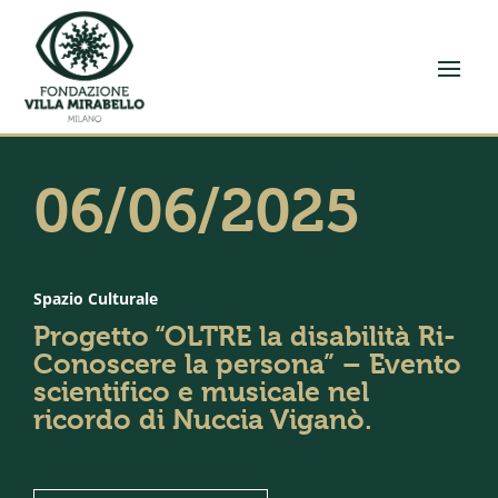
06/06/2025
Spazio Culturale
Progetto “OLTRE la disabilità Ri-
Conoscere la persona” – Evento
scientifico e musicale nel
ricordo di Nuccia Viganò.