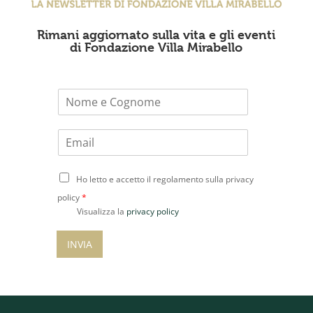
Rimani aggiornato sulla vita e gli eventi
di Fondazione Villa Mirabello
N
o
m
E
e
m
*
a
C
i
Ho letto e accetto il regolamento sulla privacy
o
l
policy
*
n
*
Visualizza la
privacy policy
s
e
INVIA
n
s
o
P
r