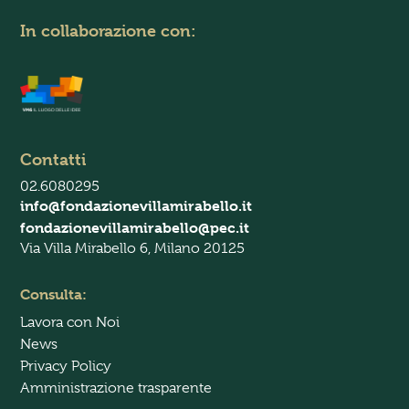
i
v
In collaborazione con:
a
c
y
P
o
l
i
Contatti
c
y
02.6080295
*
info@fondazionevillamirabello.it
fondazionevillamirabello@pec.it
Via Villa Mirabello 6, Milano 20125
Consulta:
Lavora con Noi
News
Privacy Policy
Amministrazione trasparente