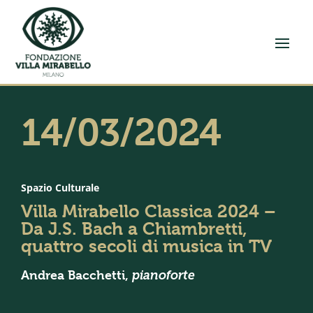
14/03/2024
Spazio Culturale
Villa Mirabello Classica 2024 –
Da J.S. Bach a Chiambretti,
quattro secoli di musica in TV
Andrea Bacchetti,
pianoforte