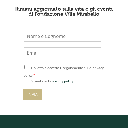
Rimani aggiornato sulla vita e gli eventi
di Fondazione Villa Mirabello
N
o
m
E
e
m
*
a
C
i
Ho letto e accetto il regolamento sulla privacy
o
l
policy
*
n
*
Visualizza la
privacy policy
s
e
INVIA
n
s
o
P
r
i