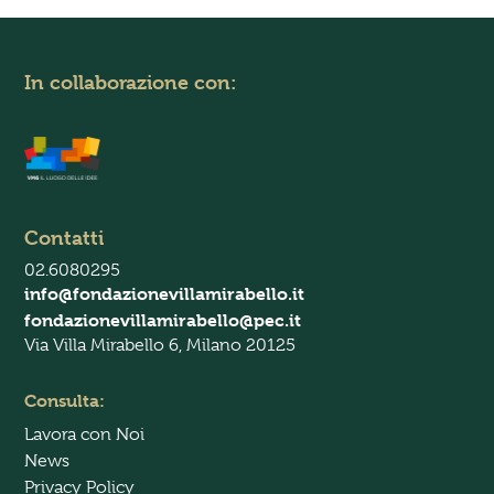
P
r
i
v
In collaborazione con:
a
c
y
P
o
l
i
Contatti
c
y
02.6080295
*
info@fondazionevillamirabello.it
fondazionevillamirabello@pec.it
Via Villa Mirabello 6, Milano 20125
Consulta:
Lavora con Noi
News
Privacy Policy