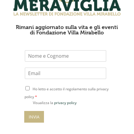
Rimani aggiornato sulla vita e gli eventi
di Fondazione Villa Mirabello
N
o
m
E
e
m
*
a
C
i
Ho letto e accetto il regolamento sulla privacy
o
l
policy
*
n
*
Visualizza la
privacy policy
s
e
INVIA
n
s
o