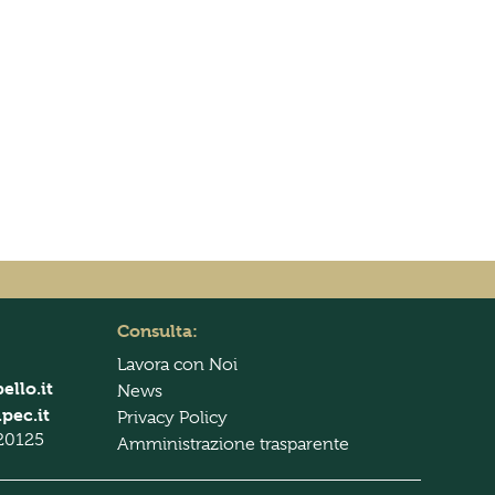
Consulta:
Lavora con Noi
ello.it
News
pec.it
Privacy Policy
 20125
Amministrazione trasparente