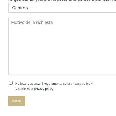
M
o
t
i
v
o
d
e
l
l
a
r
i
C
Ho letto e accetto il regolamento sulla privacy policy
*
c
o
Visualizza la
privacy policy
h
n
i
s
INVIA
e
e
s
n
t
s