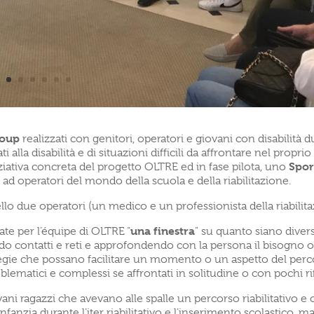
roup
realizzati con genitori, operatori e giovani con disabilità d
i alla disabilità e di situazioni difficili da affrontare nel propri
Spor
niziativa concreta del progetto OLTRE ed in fase pilota, uno
 ad operatori del mondo della scuola e della riabilitazione.
lo due operatori (un medico e un professionista della riabilita
una finestra
te per l’équipe di OLTRE “
” su quanto siano diversi
do contatti e reti e approfondendo con la persona il bisogno o
tegie che possano facilitare un momento o un aspetto del perco
lematici e complessi se affrontati in solitudine o con pochi ri
vani ragazzi che avevano alle spalle un percorso riabilitativo e 
infanzia durante l’iter riabilitativo e l’inserimento scolastico, 