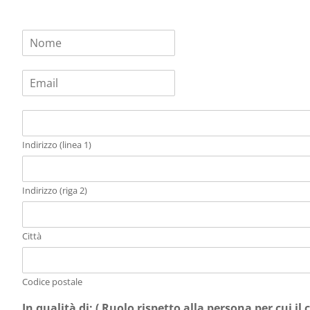
N
o
m
E
e
m
*
a
I
i
n
l
d
*
Indirizzo (linea 1)
i
r
i
Indirizzo (riga 2)
z
z
o
Città
*
Codice postale
In qualità di: ( Ruolo rispetto alla persona per cui il 