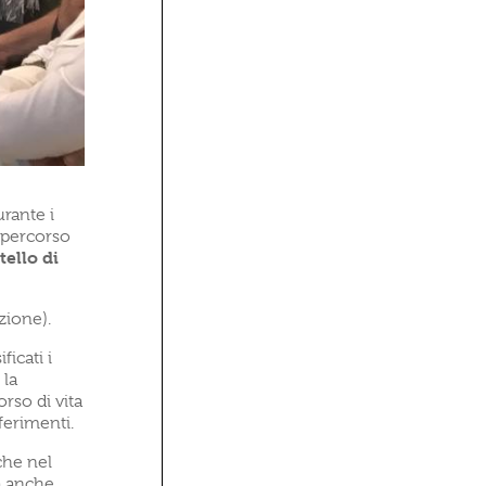
urante i
o percorso
tello di
zione).
ficati i
 la
rso di vita
ferimenti.
che nel
ma anche