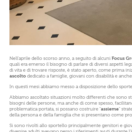
Focus G
Nell’aprile dello scorso anno, a seguito di alcuni
quali era emerso il bisogno di parlare di diversi aspetti legat
di vita e di trovare risposte, è stato aperto, come prima i
ascolto
dedicato a famiglie, giovani con disabilità e anche
In questi mesi abbiamo messo a disposizione dello sportel
Abbiamo ascoltato situazioni molto differenti che sono sta
bisogni delle persone, ma anche di come spesso, facilitan
assieme
problematica portata, si possano costruire “
” stra
della persona e della famiglia che si presentano come prob
Si sono rivolti allo sportello principalmente genitori e gio
divenire adulti avevano perso i riferimenti avuti durante l’