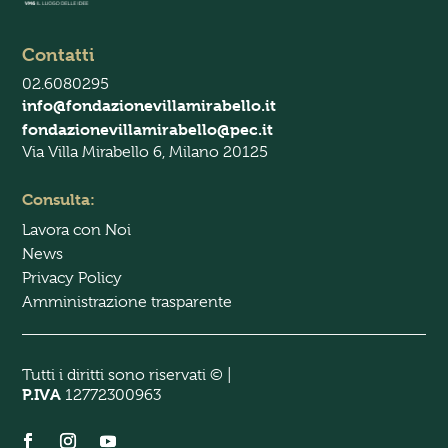
o
l
i
Contatti
c
02.6080295
y
*
info@fondazionevillamirabello.it
fondazionevillamirabello@pec.it
Via Villa Mirabello 6, Milano 20125
Consulta:
Lavora con Noi
News
Privacy Policy
Amministrazione trasparente
Tutti i diritti sono riservati © |
P.IVA
12772300963